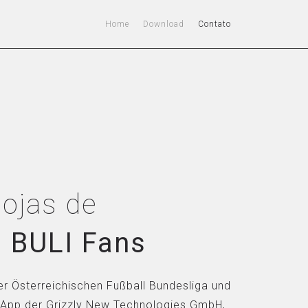
Home
Download
Contato
lojas de
:
BULI Fans
er Österreichischen Fußball Bundesliga und
 App der Grizzly New Technologies GmbH,